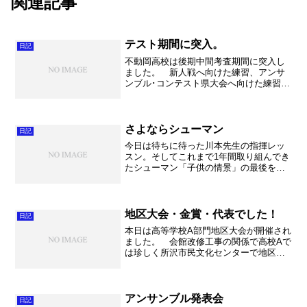
関連記事
テスト期間に突入。
日記
不動岡高校は後期中間考査期間に突入し
ました。 新人戦へ向けた練習、アンサ
ンブル･コンテスト県大会へ向けた練習も
小休止。どこの学校もこの時期はお勉強
に集中していることでしょう。間違いな
いですよね？！ さて、放課後もバタバ
タしながら２週に１回の...
さよならシューマン
日記
今日は待ちに待った川本先生の指揮レッ
スン。そしてこれまで1年間取り組んでき
たシューマン「子供の情景」の最後を見
ていただく日でした。 今日のレッスン
では「指揮の技術ではなく、いかに音楽
を表現するかに重点を置くべし。」とい
うご指導が一番心に響き...
地区大会・金賞・代表でした！
日記
本日は高等学校A部門地区大会が開催され
ました。 会館改修工事の関係で高校Aで
は珍しく所沢市民文化センターで地区大
会も県大会も開催されました。加須から
は本当に遠い・・・。ということでバス
での移動となりました。今回も昨年に引
き続き5番！という早...
アンサンブル発表会
日記