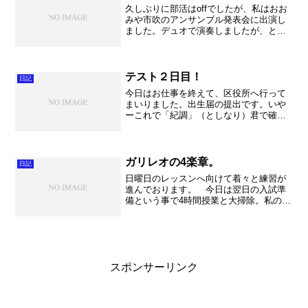
久しぶりに部活はoffでしたが、私はおお
みや市吹のアンサンブル発表会に出演し
ました。デュオで演奏しましたが、とっ
ても楽しんで演奏する事ができまし
た。 それにしても本番まで4時間くらい
気合入れて練習してしまいました。本当
に久しぶりにここまで気...
テスト２日目！
日記
今日はお仕事を終えて、区役所へ行って
まいりました。出生届の提出です。いや
ーこれで「紀調」（としなり）君で確定
してしまいましたねー。とにかく読めま
せんね。実際書類を提出するときも「あ
れ？」って不安になってしまうほどでし
た。とにかくこれで無事お...
ガリレオの4楽章。
日記
日曜日のレッスンへ向けて着々と練習が
進んでおります。 今日は翌日の入試準
備という事で4時間授業と大掃除。私のク
ラスは定時制の集合場所になるというこ
とで、ピッカピカに磨き上げました。実
際床をクレンザーで。本当にきれいにな
りました！！毎月やると...
スポンサーリンク