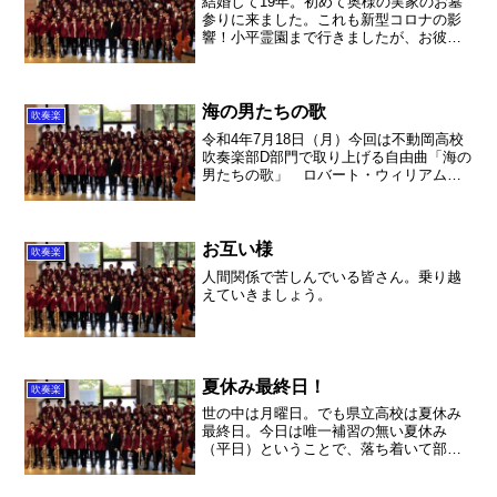
結婚して19年。初めて奥様の実家のお墓
参りに来ました。これも新型コロナの影
響！小平霊園まで行きましたが、お彼岸
ということでとんでもなく時間がかかり
ました。。。お墓は立派で、お父様、お
母様、金子家、奧さまのお姉さん家族、
総勢10名で行ってまい...
海の男たちの歌
吹奏楽
令和4年7月18日（月）今回は不動岡高校
吹奏楽部D部門で取り上げる自由曲「海の
男たちの歌」 ロバート・ウィリアム
ズ・スミス 作曲についての解説です。
これは、D部門に参加する生徒に向けた曲
目解説です。原題は「Songs of Sailor a...
お互い様
吹奏楽
人間関係で苦しんでいる皆さん。乗り越
えていきましょう。
夏休み最終日！
吹奏楽
世の中は月曜日。でも県立高校は夏休み
最終日。今日は唯一補習の無い夏休み
（平日）ということで、落ち着いて部活
が出来る日だったのですが・・・。最終
日でした。9月になれば、やっと通常に戻