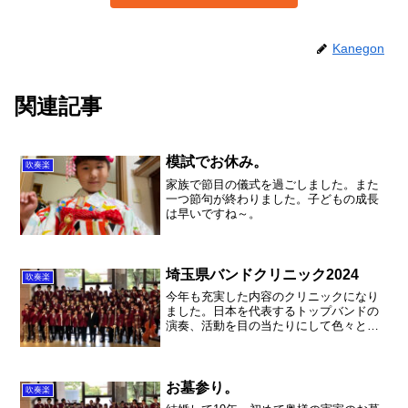
Kanegon
関連記事
模試でお休み。
吹奏楽
家族で節目の儀式を過ごしました。また
一つ節句が終わりました。子どもの成長
は早いですね～。
埼玉県バンドクリニック2024
吹奏楽
今年も充実した内容のクリニックになり
ました。日本を代表するトップバンドの
演奏、活動を目の当たりにして色々と考
えさせられました。
お墓参り。
吹奏楽