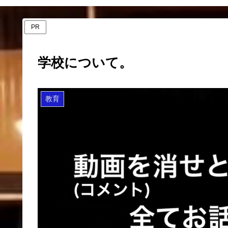
PR
学校について。
教育