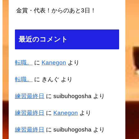
金賞・代表！からのあと3日！
最近のコメント
転職。
に
Kanegon
より
転職。
に
きんぐ
より
練習最終日
に
suibuhogosha
より
練習最終日
に
Kanegon
より
練習最終日
に
suibuhogosha
より