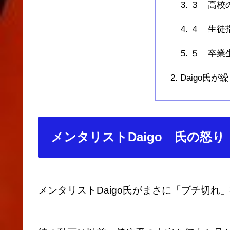
３ 高校
４ 生徒
５ 卒業
Daigo氏
メンタリストDaigo 氏の怒り
メンタリストDaigo氏がまさに「ブチ切