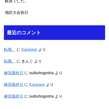
銀賞でした。
地区大会前日
最近のコメント
転職。
に
Kanegon
より
転職。
に
きんぐ
より
練習最終日
に
suibuhogosha
より
練習最終日
に
Kanegon
より
練習最終日
に
suibuhogosha
より