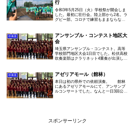
行
令和3年5月25日（火）学校祭が開会しま
した。最初に壮行会。陸上部から2名。ラ
グビー部。コロナで練習もままならない
中、本当によく頑張りました。埼玉県代
表として、思い切り実力を発揮してきて
ください！文化部公演とうとうこの日が
アンサンブル・コンテスト地区大
吹奏楽
やってまいりました...
会
埼玉県アンサンブル・コンテスト。高等
学校部門地区大会1日目でした。松伏高校
吹奏楽部はクラリネット4重奏が出演して
金賞代表！県大会も応援よろしくお願い
します！
アゼリアモール（館林）
吹奏楽
本日は初の県外での依頼演奏。 館林
にあるアゼリアモールにて、アンサンブ
ルコンサートでした。なんと一日3回公
演！会場では写真入りのポスターや、学
校名がでかでかと張り出されていまし
て、とってもありがたいウェルカムな雰
囲気があふれていました。呼...
スポンサーリンク