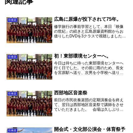
関連記事
広島に原爆が投下されて75年。
吹奏楽
修学旅行の事前学習として、本日「映像
の世紀」の続きと広島原爆資料館からお
借りしたDVDを3クラスで視聴しました。
映像の世紀ではナチスの虐殺、第2次世界
大戦の悲惨さを目の当たりにしました。
特にアウシュビッツの悲惨さは目を背け
たくなる映像でした...
初！東部環境センターへ。
吹奏楽
今日は待ちに待った東部環境センターへ
行く日でした。その前に雨のため、長女
を宮原駅へ送り、次男を小学校へ送り、
奥さまを土呂駅へ送ってから保育園へ晴
乃ちゃんを送る。いやー奥様は偉い
な〜。とヘトヘトで、またもや風邪が振
り返しそうだったので、しばし...
西部地区音楽祭
吹奏楽
前日の市民吹奏楽団の定期演奏会を終え
て、翌日は西部地区音楽祭で講師をさせ
ていただきました。 会場は久しぶりに
武蔵野音楽大学バッハザールで、大宮か
らは車で1時間半はかかりました。。。駐
車場に停めて、ホールまでの登りが本当
にきつい！久しぶりで忘...
開会式・文化部公演会・体育祭予
吹奏楽