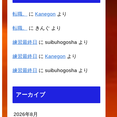
転職。
に
Kanegon
より
転職。
に
きんぐ
より
練習最終日
に
suibuhogosha
より
練習最終日
に
Kanegon
より
練習最終日
に
suibuhogosha
より
アーカイブ
2026年8月