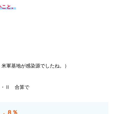
いこと。
。米軍基地が感染源でしたね。）
Ⅰ・Ⅱ 合算で
１．８％