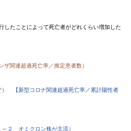
流行したことによって死亡者がどれくらい増加した
フルエンザ関連超過死亡率／推定患者数）
） 【新型コロナ関連超過死亡率／累計陽性者
 オミクロン株が主流）