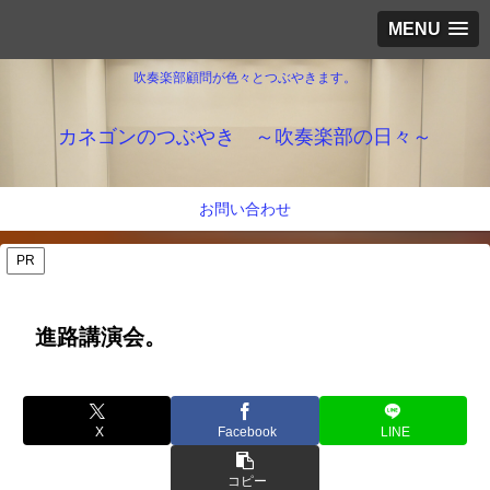
MENU
吹奏楽部顧問が色々とつぶやきます。
カネゴンのつぶやき ～吹奏楽部の日々～
お問い合わせ
PR
進路講演会。
X
Facebook
LINE
コピー