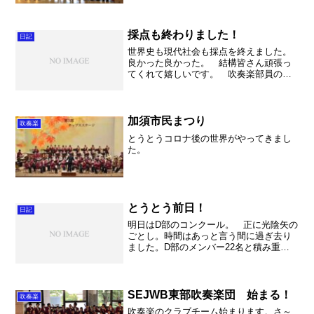
から作り直すのは本当に大変です。徐々
に、だんだんやっていきましょう。 朝
の計量 72.8kg、...
採点も終わりました！
日記
世界史も現代社会も採点を終えました。
良かった良かった。 結構皆さん頑張っ
てくれて嬉しいです。 吹奏楽部員の皆
さんも・・。う～ん。まあ頑張った
ね。 それしても篤姫。 「安政の大
獄」でございます。井伊直弼の演技が最
高に「にくらしい～！」って思わ...
加須市民まつり
吹奏楽
とうとうコロナ後の世界がやってきまし
た。
とうとう前日！
日記
明日はD部のコンクール。 正に光陰矢の
ごとし。時間はあっと言う間に過ぎ去り
ました。D部のメンバー22名と積み重ね
た日々は本当に素晴らしいものでした。
ほとんどの部員がこんなに沢山練習した
事が無い生徒達でした。よく乗り越えて
来ましたね。 A部の...
SEJWB東部吹奏楽団 始まる！
吹奏楽
吹奏楽のクラブチーム始まります。さ～