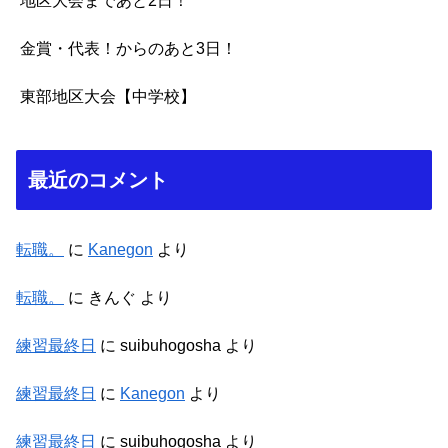
地区大会まであと2日！
金賞・代表！からのあと3日！
東部地区大会【中学校】
最近のコメント
転職。
に
Kanegon
より
転職。
に
きんぐ
より
練習最終日
に
suibuhogosha
より
練習最終日
に
Kanegon
より
練習最終日
に
suibuhogosha
より