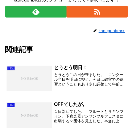
kanegonbrass
関連記事
とうとう明日！
日記
とうとうこの日が来ました。 コンクー
ル当日を明日に控え、今日は教室での練
習ということもあり少し調整して午前で
練習をあがりました。 合奏では落ち着
いた様子で、しっかりと演奏出来ていま
した。明日も大丈夫でしょう！ それに
しても私たちがもっている...
OFFでしたが。
日記
１日部活でした。 フルートとサキソフ
ォン。下倉楽器アンサンブルフェスタに
出場する２団体を見ました。本当によく
頑張っています。それぞれ課題を見つけ
ながら、何とかして改善しようと頑張っ