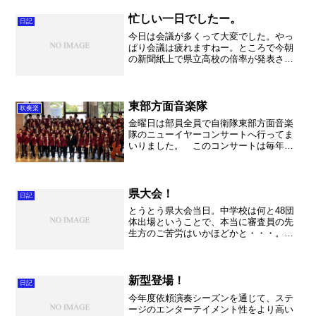
ていました。ここでの頑張りは次に必ず
つながります。アンサンブ...
忙しい一日でしたー。
日記
今日は会議が多くって大変でした。やっ
ぱり会議は疲れますねー。ところで今朝
の新聞紙上で県立高校の倍率が発表され
ました。久喜高校は１．０２倍。まあこ
れに県外の受験生が加わることを考える
と、ひとまず安心です。しかし今後はも
っともっと久喜高校のこと...
東部方面音楽隊
吹奏楽
金曜日は部員全員で自衛隊東部方面音楽
隊のニューイヤーコンサートへ行ってま
いりました。 このコンサートは毎年パ
ストラルかぞで開催されていて、私も一
度クリスマスコンサートに伺ったことが
ありました。今回は、いつも大変お世話
になっている「あかさか布...
県大会！
日記
とうとう県大会当日。中学校は何と48団
体出場ということで、本当に審査員の先
生方のご苦労はいかほどかと・・・。代
表は16団体。これもすごい数ですね
～。 それにしても中学生。本当に上
手。こんなに吹ける中学生達は高校に入
ったらどんだけ上手くなるの...
新型登場！
日記
今年度依頼演奏シーズンを通じて、ステ
ージのエンターテイメント性をより高い