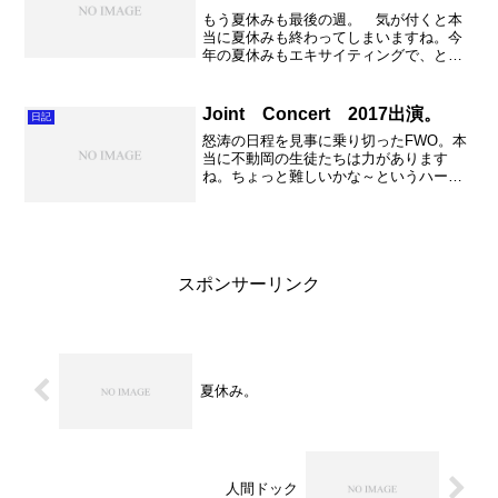
もう夏休みも最後の週。 気が付くと本
当に夏休みも終わってしまいますね。今
年の夏休みもエキサイティングで、とっ
ても充実した時間でした。今年は特に１
０年次研修という事もあり、深谷と久喜
を何度も行ったり来たりしたのも今とな
Joint Concert 2017出演。
日記
っては・・・。決していい...
怒涛の日程を見事に乗り切ったFWO。本
当に不動岡の生徒たちは力があります
ね。ちょっと難しいかな～というハード
ルも何とかこなしてきてくれます。やっ
ぱり全力を出さなければならない環境こ
そが成長には欠かせません。今日はそん
な成長を感じられた一日に...
スポンサーリンク
夏休み。
人間ドック