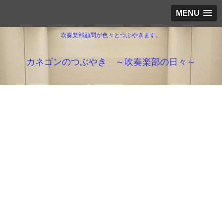
MENU
吹奏楽部顧問が色々とつぶやきます。
カネゴンのつぶやき ～吹奏楽部の日々～