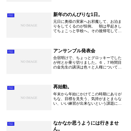
すが、とにかく楽しんで参りました。
千葉の館山ですが、アクアラインを通る
とあっと言う間。ちょっとお...
新年ののんびりな1日。
日記
元日に奥様の実家へお邪魔して、お泊ま
りをしてくるのが恒例。 朝は早起きし
てちょこっと学校へ。その後帰宅してか
ら様々なお仕事やらなんやら。ま～のん
びりな1日ですが、とにかく食べてばかり
で動かない！これではいけません。さす
がに・・・・。 こうや...
アンサンブル発表会
日記
合宿明けで、ちょっとグロッキーでした
が何とか乗り切りました。６，７時間目
の金先生の講演は色々と人権について考
えるきっかけを与えて下さいました。な
んだか大学の授業を思い出し、懐かしく
なってしまいました。普段から今回の講
習会のような、アカデミッ...
再始動。
日記
年末から年始にかけてこの時期にありが
ちな、目標を見失う、気持がまとまらな
い、いい練習が出来ないという課題に直
面しました。何度もミーティングを重
ね、しかしそれでも変われないという
日々が続きました。 いつも言っている
事ですが、「本気」にならない...
なかなか思うようには行きませ
日記
ん。