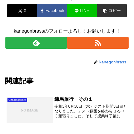
X
Facebook
LINE
コピー
kanegonbrassのフォローよろしくお願いします！
kanegonbrass
関連記事
練馬旅行 その１
Uncategorized
令和3年6月30日（水）テスト期間3日目と
なりました。テスト範囲を終わらせるべ
く頑張りました。そして授業終了後に、
大急ぎでダブルリードの調整に練馬へ。
ダブルリード前日のクラリネット・ショ
ップに続き、ダブルリードの調整に。こ