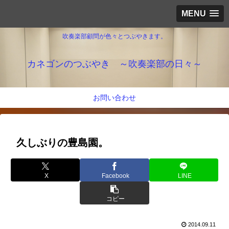
MENU
吹奏楽部顧問が色々とつぶやきます。
カネゴンのつぶやき ～吹奏楽部の日々～
お問い合わせ
久しぶりの豊島園。
X
Facebook
LINE
コピー
2014.09.11