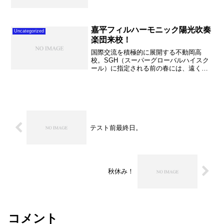
います。来年度は富山県。聞いてびっく
りしましたが、総合文化祭の開催県の費
用負担は２億５千万ほどになるそうで
す。。。。すごいイベントで...
嘉平フィルハーモニック陽光吹奏
Uncategorized
楽団来校！
国際交流を積極的に展開する不動岡高
校。SGH（スーパーグローバルハイスク
ール）に指定される前の春には、遠くド
イツからお客様をお招きして交歓演奏会
を実施いたしました。そして今回は北京
からほど近い、河北省石家荘市から嘉平
フィルハーモニック陽光吹...
テスト前最終日。
秋休み！
コメント