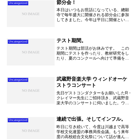
ちらはその場でやっ...
節分会！
Uncategorized
本日はいつもお世話になっている、總願
寺で毎年盛大に開催される節分会に参加
してきました。今年は平日に開催という
事で、不動岡高校吹奏楽部は午後公欠
で、13:30-14:30 みっちり約1時間のステ
ージをさせていただきました。毎年多数
のお客様で賑...
テスト期間。
Uncategorized
テスト期間は部活がお休みです。 この
期間にテストを作ったり、教材研究をし
たり、夏のコンクールへ向けて準備をし
たり、あれもやろうこれもやろうと思う
のですが。。。時間は限られておりま
す。 昨日も帰宅すると、子ども達が賑
やかにけんかしているのか、...
武蔵野音楽大学 ウィンドオーケ
Uncategorized
ストラコンサート
先日ゲストコンダクターをお願いしたR・
クレイマー先生にご招待頂き、武蔵野音
楽大学のコンサートに伺いました。ウェ
ストサイドなどおおみや市吹でも指揮し
て下さった作品もありましたし、世界初
演、さらにはトランペットソロなど盛り
連続で出張。そしてインフル。
Uncategorized
だくさんなコンサートで...
昨日に引き続いて、今度は川越まで高等
学校文化連盟の事務局長会議。もう来年
度の高校総合文化祭について話が進んで