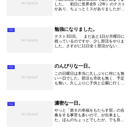
した。 初日に世界史B（2年）のテスト
があり、ちょっとミスがありましたが、
ま～大事故にはならずに一安心。あとは
採点の結果を見て、出来具合楽しみにし
ております。いや、不安もあります
が・・・。 さて、テスト監...
勉強になりました。
日記
テスト3日目。 まだあと1日が月曜日に
残っているのですが、少し部活をやりま
した。さすがに11日全く部活がない
と・・・。まあ気休めですが。音
は・・・。当然鈍りますね。当たり前で
すが。月曜日はどうなっているのか、今
から心配です。 さて部活の音だ...
のんびりな一日。
日記
この日曜日は本当に久しぶりに何にも無
い一日でした。部活も市吹も無く、予定
も無い。久しぶりに子供と公園に行くか
な！と思っていたら奥様は「実家へ帰ら
せていただきます」ということで、ほー
んとうに自由な時間になってしまいまし
た。 結局○付けをし、テ...
濃密な一日。
日記
やっと「第６の幸福をもたらす宿」の合
奏をする事苦も多いので、が出来まし
た。ほんのちょっとでしたが、でも良か
った。その後レッスンをして頂き、随分
とまとまってきたと思います。 まだま