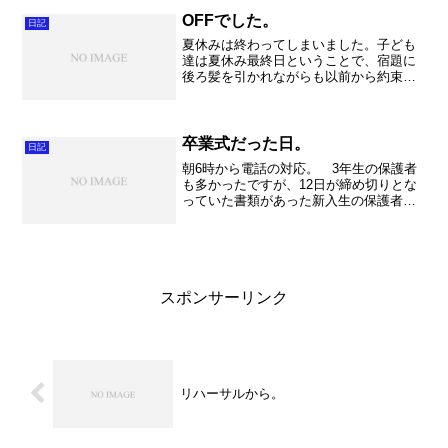
だ細かく確認する事や、テンポの事など
詰めなくてはなりません。仕...
OFFでした。
日記
夏休みは終わってしまいました。子ども
達は夏休み最終日ということで、宿題に
後ろ髪を引かれながらも以前から約束し
ていた劇団四季の「ライオンキング」鑑
賞へ行って参りました。中学生1年生、小
学校4年生は良いのですが、年長さん（5
歳）は心配でしたが最...
卒業式だった日。
日記
朝6時から電話の対応。 3年生の保護者
も多かったですが、12日が締め切りとな
っていた書類があった新入生の保護者か
らの問い合わせも多かったです。ちなみ
に7時過ぎに持参してくださった新入生の
お父さんもいらっしゃいました。 先生
方が出勤する8時過...
スポンサーリンク
リハーサルから。