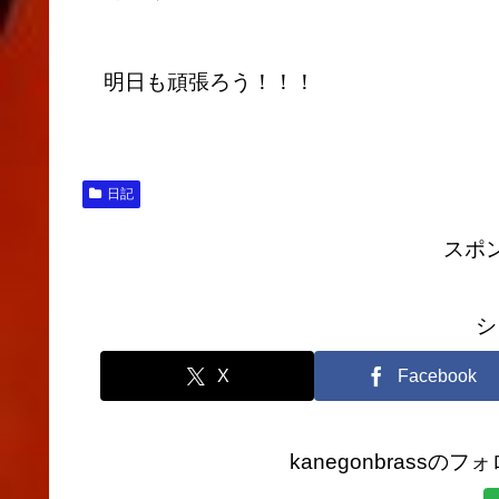
明日も頑張ろう！！！
日記
スポ
シ
X
Facebook
kanegonbrass