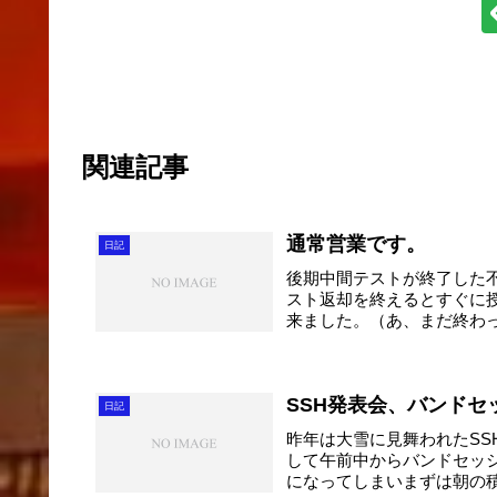
関連記事
通常営業です。
日記
後期中間テストが終了した不
スト返却を終えるとすぐに
来ました。（あ、まだ終わっ
SSH発表会、バンド
日記
昨年は大雪に見舞われたS
して午前中からバンドセッ
になってしまいまずは朝の積