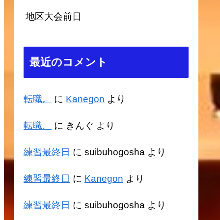
地区大会前日
最近のコメント
転職。
に
Kanegon
より
転職。
に
きんぐ
より
練習最終日
に
suibuhogosha
より
練習最終日
に
Kanegon
より
練習最終日
に
suibuhogosha
より