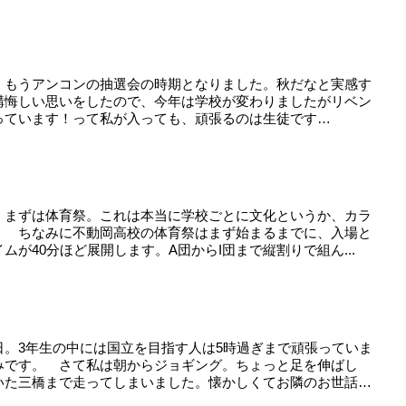
 もうアンコンの抽選会の時期となりました。秋だなと実感す
構悔しい思いをしたので、今年は学校が変わりましたがリベン
っています！って私が入っても、頑張るのは生徒です
 まずは体育祭。これは本当に学校ごとに文化というか、カラ
。 ちなみに不動岡高校の体育祭はまず始まるまでに、入場と
が40分ほど展開します。A団からI団まで縦割りで組ん...
。
日。3年生の中には国立を目指す人は5時過ぎまで頑張っていま
みです。 さて私は朝からジョギング。ちょっと足を伸ばし
いた三橋まで走ってしまいました。懐かしくてお隣のお世話