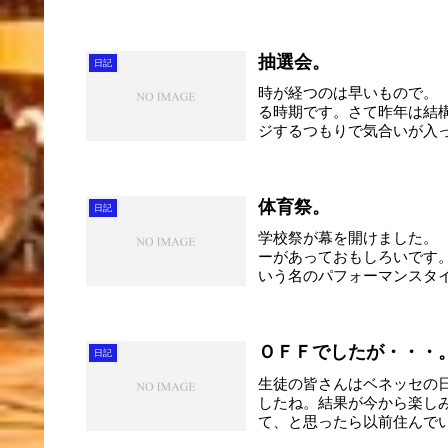
抽選会。
日記
時が経つのは早いもので。
る時期です。さて昨年は結
ジするつもりで気合いが入
が・・・...
体育祭。
日記
学校祭が幕を開けました。
ーがあっておもしろいです
いう名のパフォーマンスタイム
ＯＦＦでしたが・・・
日記
生徒の皆さんはベネッセの
したね。結果が今から楽し
て、と思ったら以前住んで
に...