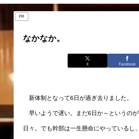
PR
なかなか。
X
Facebook
新体制となって6日が過ぎ去りました。
早いようで遅い。まだ6日か～というのが
日々。でも幹部は一生懸命にやっているし