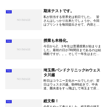
期末テストです。
日記
私が担当する世界史は初日でした。 皆
さんはしっかり出来たでしょうか。今回
はプリントを毎回提出させて、内容とま
とめの文章をチェック×１２枚×４クラス
（１５５人）。。。最後の駆け込み提出
には閉口しましたが、この効果がどれく
らいかが楽しみです。 ...
授業も本格化。
日記
今日から2、３年生は普通授業が始まりま
した。最初の日が7時間目まであるのは結
構酷ですが。。。そして一年生はまだま
だガイダンスの日々。英国数のガイダン
ス、終わったらロングホームルーム。そ
ろそろネタ切れです。ま、生徒も少しづ
つ打ち解けてきたよう...
埼玉県バンドクリニックinウェス
日記
タ川越
昨日はコラニー文化ホールでしたが、翌
日はウェスタ川越。朝4時起きで、中央
道、圏央道をすっ飛ばして埼玉まで戻っ
て参りました。途中眠くなることもな
く、なんとか走りきる事が出来まし
た。 さて、埼玉県バンドクリニックは
総文祭！
日記
中学校が川口神根、朝霞第一、川...
今年もやって参りました。総文祭の埼玉