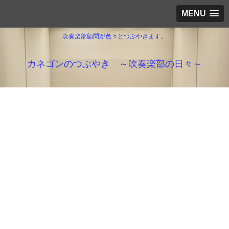
MENU
吹奏楽部顧問が色々とつぶやきます。
カネゴンのつぶやき ～吹奏楽部の日々～