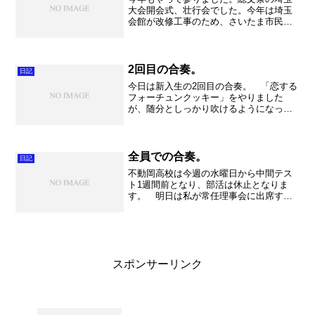
大会開会式、壮行会でした。今年は埼玉
会館が改修工事のため、さいたま市民会
館おおみやでの開催となりました。私は
年に二回演奏会でお世話になっているの
で、ホームのような安心感でしたが。例
年に比べて随分狭くて、演...
2回目の合奏。
日記
今日は新入生の2回目の合奏。 「恋する
フォーチュンクッキー」をやりました
が、随分としっかり吹けるようになって
きました。経験者はさすがで、結構しっ
かりと吹けていてうれしくなりまし
た。 初心者も一生懸命に吹いていて、
既に運指も覚えている生徒もい...
全員での合奏。
日記
不動岡高校は今週の水曜日から中間テス
ト1週間前となり、部活は休止となりま
す。 明日は私が常任理事会に出席する
ために、合奏ができません。テストが終
わると翌日には学校祭開会式にてミニコ
ンサートがあります。全校生徒の前で演
奏できる貴重な機会なので...
スポンサーリンク