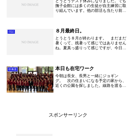
とうとうテスト休みになりました。でも
撫子会館には多くの生徒が自主練習に取
り組んでいます。他の部活も当たり前の
ように練習を積み重ねています。技術を
磨く、維持するためにはとても大切な事
ですね。さて私は夜に国語科のT先生が主
催する哲学の勉強会に参...
８月最終日。
日記
とうとう８月が終わります。 まだまだ
暑くって、残暑って感じではありません
ね。夏真っ盛りって感じですが、今日も
クーラーの無い部屋でも授業は行われま
した。生徒だけでなく、先生方も心配で
す。本当に体がきついでしょうに。 そ
うそう吹奏楽部でも打楽器...
本日も在宅ワーク
吹奏楽
今朝は長女、長男と一緒にジョギン
グ。 次の住まいになる予定の家から、
近くの公園を探しました。線路を渡る歩
道橋はなんとエレベーターがついていま
す。公園は大きなマンションに囲まれた
場所にあり、新しいので遊具も豊富で多
くの子供たちが楽しそうに遊ん...
スポンサーリンク