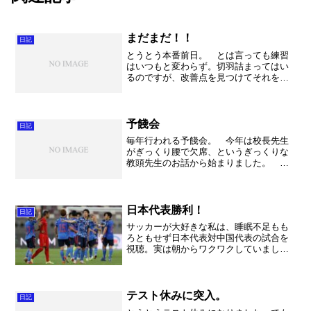
まだまだ！！
日記
とうとう本番前日。 とは言っても練習
はいつもと変わらず。切羽詰まってはい
るのですが、改善点を見つけてそれをき
れいに塗り直す作業の繰り返しです。特
に課題曲は本当に難曲。ああ、まだまだ
迷うところがあり、当日の朝に決める事
頃が結構ありそうです。ま...
予餞会
日記
毎年行われる予餞会。 今年は校長先生
がぎっくり腰で欠席、というぎっくりな
教頭先生のお話から始まりました。 さ
てさて。 吹奏楽部の演奏は、元気良
く、勢いで乗り切りましたね。もう少し
練習で確認した丁寧さが出てくれると良
かったんですが・・・。でも...
日本代表勝利！
日記
サッカーが大好きな私は、睡眠不足もも
ろともせず日本代表対中国代表の試合を
視聴。実は朝からワクワクしていまし
た。勝利！素晴らしいです！！
テスト休みに突入。
日記