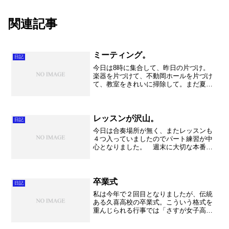
関連記事
ミーティング。
日記
今日は8時に集合して、昨日の片づけ。
楽器を片づけて、不動岡ホールを片づけ
て、教室をきれいに掃除して。まだ夏休
みは続きますが、お盆前に少しきれいに
する事が出来ました。 その後にミーテ
ィング。 目標について色々と考えてみ
ました。みんな真剣に書...
レッスンが沢山。
日記
今日は合奏場所が無く、またレッスンも
４つ入っていましたのでパート練習が中
心となりました。 週末に大切な本番を
控え、結構難しい曲もやるのですが、こ
れまでで一番合奏時間が短い状態で本番
を迎えようとしています。これもチャレ
ンジ。さあどこまで皆さん...
卒業式
日記
私は今年で２回目となりましたが、伝統
ある久喜高校の卒業式。こういう格式を
重んじられる行事では「さすが女子高」
と思われる点が多々あり、女子高の良さ
を感じられる日でもあります。 吹奏楽