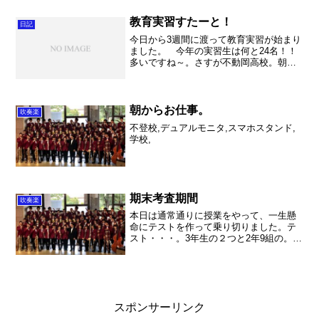
部は入場に昨年の定期演奏会に石毛里佳
先生に委嘱した「Fant...
教育実習すたーと！
日記
今日から3週間に渡って教育実習が始まり
ました。 今年の実習生は何と24名！！
多いですね～。さすが不動岡高校。朝会
で自己紹介をしているだけで、いつまで
続くのか・・・って思う位でした。 さ
て、私も実習生の担当ということで、1年
生の政治経済4クラ...
朝からお仕事。
吹奏楽
不登校,デュアルモニタ,スマホスタンド,
学校,
期末考査期間
吹奏楽
本日は通常通りに授業をやって、一生懸
命にテストを作って乗り切りました。テ
スト・・・。3年生の２つと2年9組の。本
当は文系クラスと一緒のテスト問題にし
たいのですが、外国語学科は普通科より1
単位少なくて、とうとう範囲が普通科の
中間テストの範囲が...
スポンサーリンク