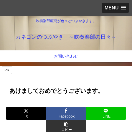
MENU
吹奏楽部顧問が色々とつぶやきます。
カネゴンのつぶやき ～吹奏楽部の日々～
お問い合わせ
PR
あけましておめでとうございます。
X
Facebook
LINE
コピー