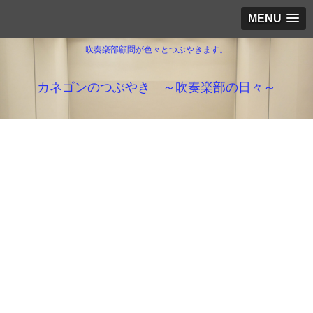
MENU
吹奏楽部顧問が色々とつぶやきます。
カネゴンのつぶやき ～吹奏楽部の日々～