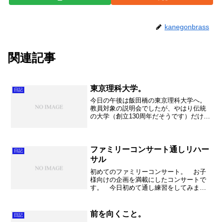
kanegonbrass
関連記事
東京理科大学。
日記
今日の午後は飯田橋の東京理科大学へ。
教員対象の説明会でしたが、やはり伝統
の大学（創立130周年だそうです）だけあ
って自信満々な所が随所に見られまし
た。 良い大学とは、良い先生、良い環
境、そして何より良い学生。それではそ
の「良さ」とは。 それ...
ファミリーコンサート通しリハー
日記
サル
初めてのファミリーコンサート。 お子
様向けの企画を満載にしたコンサートで
す。 今日初めて通し練習をしてみまし
たが、色々と見えてきて楽しくなってき
ました。 ちなみに我が家の彰史君に
「ファミリーコンサートにはコナンが出
前を向くこと。
日記
るよ。」と言うと「え！ほ...