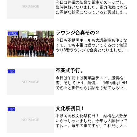
今日は停電の影響で電車がストップし、
臨時休校となりました。電力供給は本当
に深刻な状況になっていると実感しまし
た。今電力会社の皆さんが全力で復旧に
努めてくださっているので、何とか耐え
忍ぶしかありません。 これから停電が
実施されるのか、見送られ...
ラウンジ合奏その２
吹奏楽
今日も不動岡ホールも大講義室も使えな
くて、でも本番は近づいてくるので無理
やり3階ラウンジで合奏となりました。打
楽器が参加できないので本当に残念なの
ですが、まあ仕方がありません・・・。
打楽器はパートリーダー、上級生を中心
にいつもちゃんと練習し...
卒業式予行。
日記
今日は午前中は英単語テスト、服装検
査、そしてLHR、自習。 1年7組はLHR
で色々と担任からお話をさせてもらいま
した。どうでしたかね。もうちょっと
色々とお話をしたかったのですが、あっ
と言う間に時間が来てしまいまし
た。。。 このクラスで過ごす...
文化祭初日！
日記
不動岡高校文化祭初日！ 結構な人数が
いらっしゃいました。今年も大賑わいで
すね～。毎年の事ですが、これだけ大勢
のお客様に来て頂ける事はありがたいこ
とです。それだけ皆様から期待、応援さ