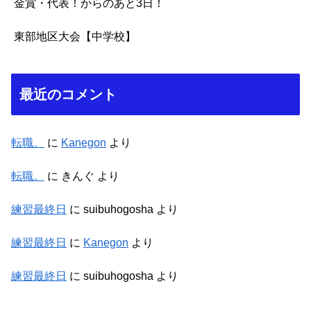
金賞・代表！からのあと3日！
東部地区大会【中学校】
最近のコメント
転職。
に
Kanegon
より
転職。
に
きんぐ
より
練習最終日
に
suibuhogosha
より
練習最終日
に
Kanegon
より
練習最終日
に
suibuhogosha
より