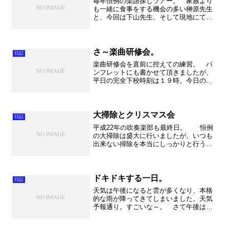
毎年恒例の楽譜探しツアー。 家族より
も一緒に食事をする機会の多い榊原先生
と、今回は下山先生、そして現地にて水
持先生も合流。そして新しくなった銀座
のYAMAHAへ。実は新しくなって始めて
です。 とにかくきれい！！ そして驚
くほど楽譜の量が増え...
さ～楽曲研修会。
日記
楽曲研修会を直前に控えての練習。 パ
ンフレットにも書かせて頂きましたが、
平日の完全下校時刻は１９時。今日の昼
休みに部長会が生徒指導部により招集さ
れて、生徒指導部長より時間の厳守が伝
えられました。そんな中、明後日の本番
へ向けて３０分延長練習を...
大掃除とクリスマス会
日記
平成22年の吹奏楽部も最終日。 恒例
の大掃除は盛大に行いましたが、いつも
出来ない掃除を本当にしっかりと行う事
が出来ました。私は普段使用している指
導員室を一生懸命にピカピカに磨きまし
た。やっぱりきれいになると気持ちが良
いですね！普段からきれ...
ドキドキする一日。
日記
天気は午後になると雲が多くなり、本格
的な雨が降ってきてしまいました。天気
予報通り。すごいな～。 さて午後は
色々と緊張する場面もあり、ちょっと大
変でしたが何とか乗り越える事が出来て