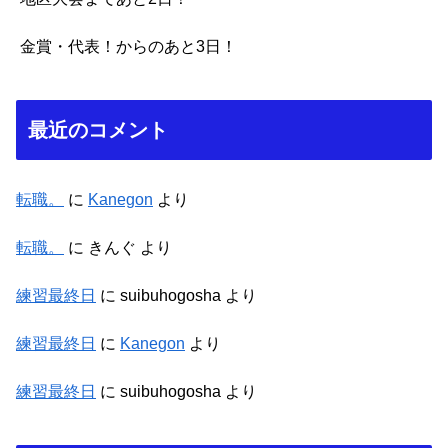
金賞・代表！からのあと3日！
最近のコメント
転職。
に
Kanegon
より
転職。
に
きんぐ
より
練習最終日
に
suibuhogosha
より
練習最終日
に
Kanegon
より
練習最終日
に
suibuhogosha
より