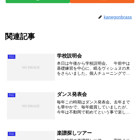
kanegonbrass
関連記事
学校説明会
日記
本日は午後から学校説明会。 午前中は
基礎練習を中心に、眠るヴィシュヌの木
をさらいました。個人チューニングで一
人一人の奏法を丁寧にチェックしていま
すが、チェックした日は良いのですが、
時間が経つとすぐに戻ることが分かりま
した。また、午後にマーチ...
ダンス発表会
日記
毎年この時期はダンス発表会。去年まで
も華やかで、毎年鑑賞していましたが、
今年は不動岡で初めてという事で楽しみ
にしておりました。特に吹奏楽部員があ
ちらこちらで踊る、ということで遠くか
らでしたがばっちり見させてもらいまし
た。 全部で確か16団体...
楽譜探しツアー
日記