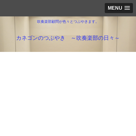
MENU
吹奏楽部顧問が色々とつぶやきます。
カネゴンのつぶやき ～吹奏楽部の日々～