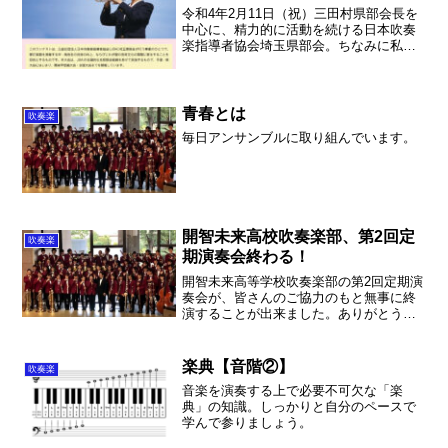
令和4年2月11日（祝）三田村県部会長を
中心に、精力的に活動を続ける日本吹奏
楽指導者協会埼玉県部会。ちなみに私は
役員を仰せつかっていますが、教員は私
だけ。いつもと勝手が違うのですが、と
ても新鮮な気分です。さて、今年は吹奏
楽の日、そして指揮法...
青春とは
吹奏楽
毎日アンサンブルに取り組んでいます。
開智未来高校吹奏楽部、第2回定
吹奏楽
期演奏会終わる！
開智未来高等学校吹奏楽部の第2回定期演
奏会が、皆さんのご協力のもと無事に終
演することが出来ました。ありがとうご
ざいました！
楽典【音階②】
吹奏楽
音楽を演奏する上で必要不可欠な「楽
典」の知識。しっかりと自分のペースで
学んで参りましょう。