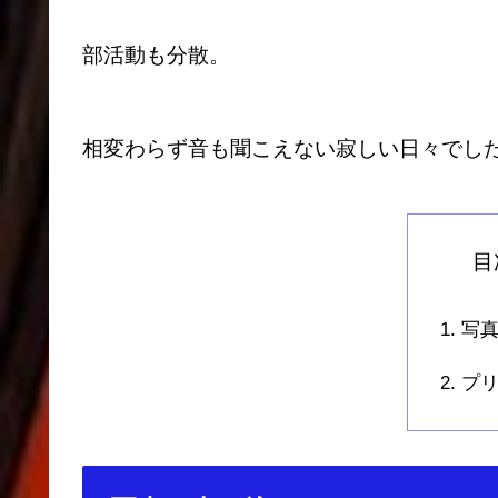
部活動も分散。
相変わらず音も聞こえない寂しい日々でし
目
写
プ