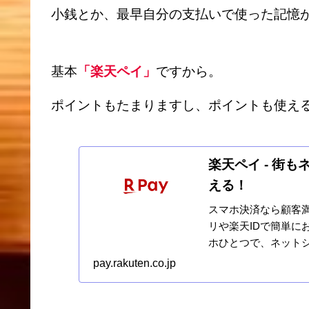
小銭とか、最早自分の支払いで使った記憶
基本
「楽天ペイ」
ですから。
ポイントもたまりますし、ポイントも使え
楽天ペイ - 街
える！
スマホ決済なら顧客満
リや楽天IDで簡単に
ホひとつで、ネットシ
もちろん楽天ポイントの
pay.rakuten.co.jp