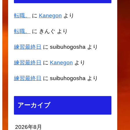
転職。
に
Kanegon
より
転職。
に
きんぐ
より
練習最終日
に
suibuhogosha
より
練習最終日
に
Kanegon
より
練習最終日
に
suibuhogosha
より
アーカイブ
2026年8月