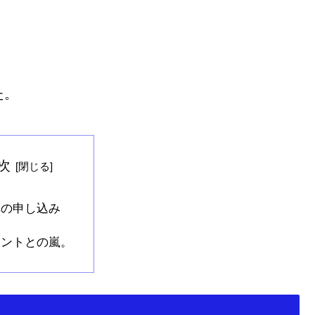
た。
次
真の申し込み
リントとの嵐。