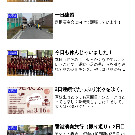
も、行き場も無くてどうにもならない感
じです。学校早く再開して欲しいで
す。 さて、放課後に吹奏楽部...
一日練習
吹奏楽
定期演奏会に向けて頑張っています！
今日も休んじゃいました！
吹奏楽
本日もお休み！ せっかくなのでね。と
いうことで、運動不足の男たちを引き連
れて朝のジョギング。やっぱり朝から運
動すると気分爽快です。 その後、二男
と一緒に公園でキャッチボール。高齢者
の皆様がゲートボールを楽しんでらっし
ゃいました。これまで、年...
2日連続でたっぷり楽器を吹く。
吹奏楽
高校生はとっても真面目！ジュニアはと
っても楽しく吹奏楽しました！そして、
大人はバタバタと・・・。
香港演奏旅行（振り返り）2日目
吹奏楽
初めての香港。怒涛の10日間の2日目でし