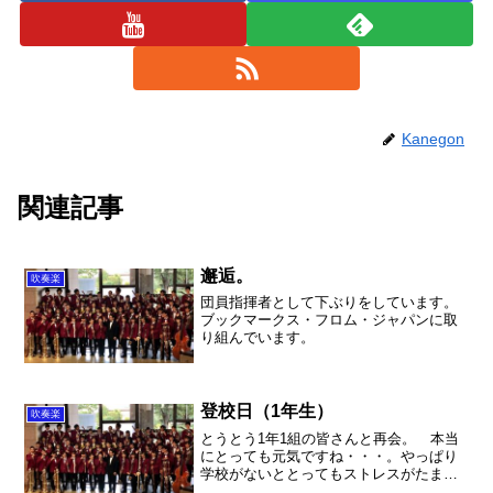
Kanegon
関連記事
邂逅。
吹奏楽
団員指揮者として下ぶりをしています。
ブックマークス・フロム・ジャパンに取
り組んでいます。
登校日（1年生）
吹奏楽
とうとう1年1組の皆さんと再会。 本当
にとっても元気ですね・・・。やっぱり
学校がないととってもストレスがたまり
ますよね。我が家の高校生を見ていて