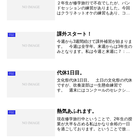
２年生が修学旅行で不在でしたが、バン
ドセッションの練習がありました。今回
はクラリネットオケの練習もあり、コン
トラバスクラの運搬に加えて、結局他の
バンドの楽器も運搬しなくてはならなく
なってしまいました。花咲徳栄、庄和、
百間中そして宮代高校。い...
課外スタート！
日記
今週から3週間続けて課外補習が始まりま
す。 今週は全学年。来週からは3年生の
みとなります。私は今週と来週に７：０
５～８：２０の0時間目を担当します。朝
から世界史は大変ですが、やる気のあふ
れる3年生達を相手に楽しく講習を行いま
した。 そして午...
代休1日目。
日記
文化祭代休1日目。 土日の文化祭の代休
ですが、吹奏楽部は一生懸命練習で
す。 週末にはコンクールのセレクショ
ンを控えていますので、特に上級生は真
剣に練習に取り組んでいるようです。
しかしながら、テスト明けからの学校
祭。ぶっ通しでお祭りが続いた...
熱気あふれます。
日記
現在修学旅行中ということで、2年生の授
業が大半を占める私はかなり余裕の一日
を過ごしております。ということで放課
後の世界史補習に向けて、入念な教材研
究の日々です。やっぱり時間をかければ