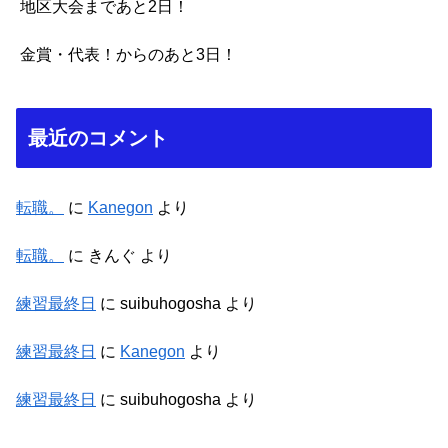
地区大会まであと2日！
金賞・代表！からのあと3日！
最近のコメント
転職。
に
Kanegon
より
転職。
に
きんぐ
より
練習最終日
に
suibuhogosha
より
練習最終日
に
Kanegon
より
練習最終日
に
suibuhogosha
より