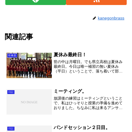
kanegonbrass
関連記事
夏休み最終日！
吹奏楽
世の中は月曜日。でも県立高校は夏休み
最終日。今日は唯一補習の無い夏休み
（平日）ということで、落ち着いて部活
が出来る日だったのですが・・・。最終
日でした。9月になれば、やっと通常に戻
れるような気もしますが、さて一体どう
なることやら。そして日曜...
ミーティング。
日記
放課後の練習はミーティングということ
で、私はひっそりと授業の準備を進めて
おりました。ちなみに私は来るアンサン
ブル・コンテストの出張の嵐に備えて、
授業交換をしまくっております。この日
も７時間目（・・・）に授業をさせて頂
いていました。その後に１...
バンドセッション２日目。
日記