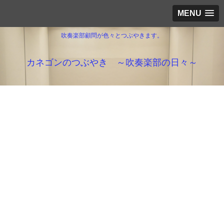
MENU
吹奏楽部顧問が色々とつぶやきます。
カネゴンのつぶやき ～吹奏楽部の日々～