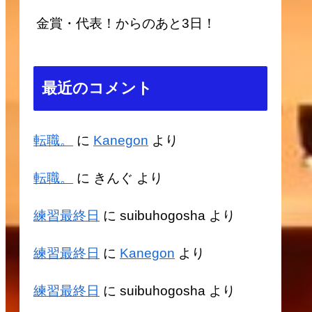
金賞・代表！からのあと3日！
最近のコメント
転職。
に
Kanegon
より
転職。
に
きんぐ
より
練習最終日
に
suibuhogosha
より
練習最終日
に
Kanegon
より
練習最終日
に
suibuhogosha
より