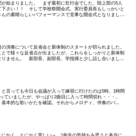
間が始まりました。 まず最初に壮行会でした。陸上部の5人
て下さい！！ そして学校祭開会式。実行委員長もしっかいと
さんの素晴らしいパフォーマンスで見事な開会式となりまし
日の演奏について反省会と新体制のスタートが切られました。
ことで様々な反省点が出ましたが、これらをしっかりと新体制
なりません。 新部長、副部長、学指揮と少し話し合いまし
 と言っても今日も会議が入って練習に行けたのは5時。1時間
思っていましたが、やっぱり2曲目に入って時間切れ・・・。
基本的な歌いかたを確認。それからメロディ、伴奏のバ...
とにかく。とにかく苦しい～。1年生の気持ちを思うと本当に