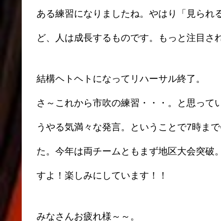
ある練習になりましたね。やはり「見られ
ど、人は成長するものです。もっと注目さ
結構ヘトヘトになってリハーサル終了。
さ～これから市吹の練習・・・。と思って
うやる気満々な発言。ということで7時ま
た。今年は両チームともまず地区大会突破
すよ！楽しみにしています！！
みなさんお疲れ様～～。