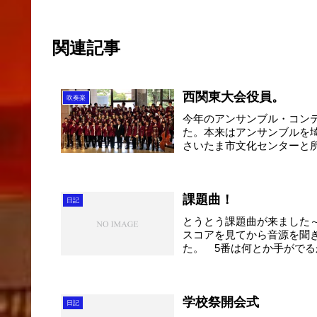
関連記事
西関東大会役員。
吹奏楽
今年のアンサンブル・コン
た。本来はアンサンブルを
さいたま市文化センターと
い...
課題曲！
日記
とうとう課題曲が来ました
スコアを見てから音源を聞
た。 5番は何とか手がで
か...
学校祭開会式
日記