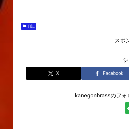
日記
スポ
シ
X
Facebook
kanegonbrass