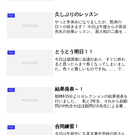
が掃除をして下さっていたのですが、通
りすがりに生徒が数名協力してくれて落
ち葉を片付けていました。...
久しぶりのレッスン
日記
やっと冬休みになりましたが、怒涛の
日々が続きます！ 今日は午後から小長谷
先生の合奏レッスン。 新人戦の二曲を見
ていただきました。本当に時間不足で、
どんなレッスンになってしまうのかと不
安で一杯でした。 2ヶ月振りということ
で、基本的な事から確...
とうとう明日！！
日記
今日は放課後に会議があり、すぐに終わ
ると思ったらまー長くなってしまいまし
た。色々と難しいものですね。。。でも
明日にアンコンを控えて、という時に５
時過ぎまで会議というのは厳しかっ
た・・・。撫子でまずトロンボーンのレ
ッスンを見学させていただきま...
結果発表～！
日記
朝8時15分よりセレクションの結果発表を
行いました。 私と3年生、それから副顧
問のH先生やほぼ顧問のS先生による審査
を行いました。結果は大きなずれも無
く、同じように感じてA部のメンバーが選
出されました。とは言え・・・。現在30
名。残りは25...
合同練習！
日記
今日は午前中に久喜太東中学校の皆さん