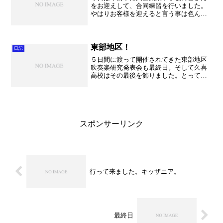
をお迎えして、合同練習を行いました。
やはりお客様を迎えると言う事は色んな
意味で刺激になり、私たち久喜高校にと
って意義深いイベントとなりました。こ
れは私の持論ですが学校の中にこもって
練習する以外に、外との交...
東部地区！
日記
５日間に渡って開催されてきた東部地区
吹奏楽研究発表会も最終日。そして久喜
高校はその最後を飾りました。とっても
光栄なことでございます。定期演奏会か
ら３日後ということもあり、定期演奏会
と内容は重ねましたが、それでも大勢の
観客の皆様に喜んで頂けま...
スポンサーリンク
行って来ました。キッザニア。
最終日