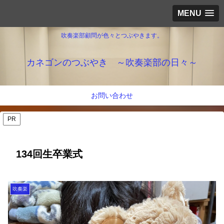
MENU
吹奏楽部顧問が色々とつぶやきます。
カネゴンのつぶやき ～吹奏楽部の日々～
お問い合わせ
PR
134回生卒業式
吹奏楽