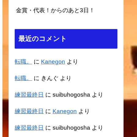
金賞・代表！からのあと3日！
最近のコメント
転職。
に
Kanegon
より
転職。
に
きんぐ
より
練習最終日
に
suibuhogosha
より
練習最終日
に
Kanegon
より
練習最終日
に
suibuhogosha
より