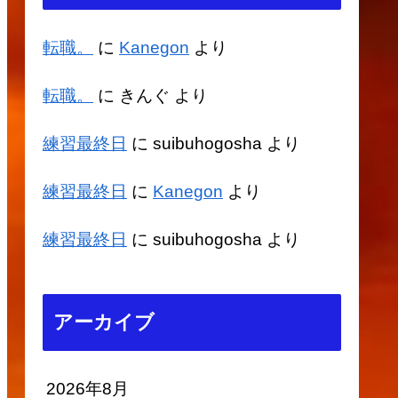
転職。
に
Kanegon
より
転職。
に
きんぐ
より
練習最終日
に
suibuhogosha
より
練習最終日
に
Kanegon
より
練習最終日
に
suibuhogosha
より
アーカイブ
2026年8月