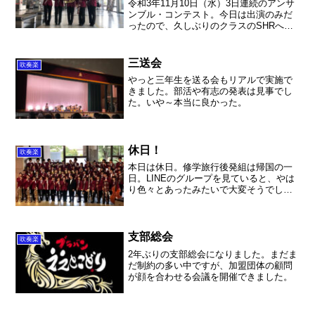
令和3年11月10日（水）3日連続のアンサ
ンブル・コンテスト。今日は出演のみだ
ったので、久しぶりのクラスのSHRへ。
ワクチン接種もあって、やっぱり人が少
ない教室でした。3年生は受験に向けて全
力を注ぐ時期なのですが、このワクチン
三送会
吹奏楽
接種の影響が出...
やっと三年生を送る会もリアルで実施で
きました。部活や有志の発表は見事でし
た。いや～本当に良かった。
休日！
吹奏楽
本日は休日。修学旅行後発組は帰国の一
日。LINEのグループを見ていると、やは
り色々とあったみたいで大変そうでし
た。来年の修学旅行が今から不安と楽し
みが入り混じります。。。責任重大！さ
て、昼間はのんびり映画をみました。や
っとスターウォーズを見...
支部総会
吹奏楽
2年ぶりの支部総会になりました。まだま
だ制約の多い中ですが、加盟団体の顧問
が顔を合わせる会議を開催できました。