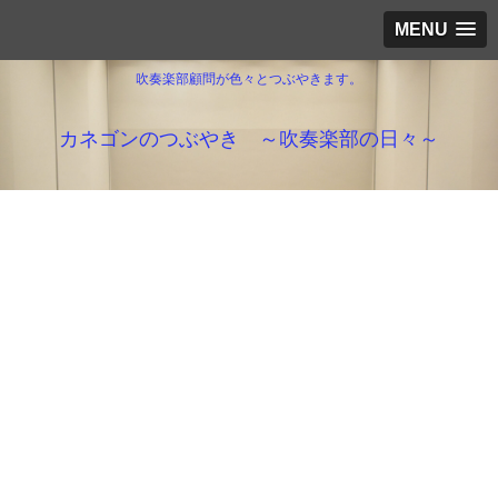
MENU
吹奏楽部顧問が色々とつぶやきます。
カネゴンのつぶやき ～吹奏楽部の日々～