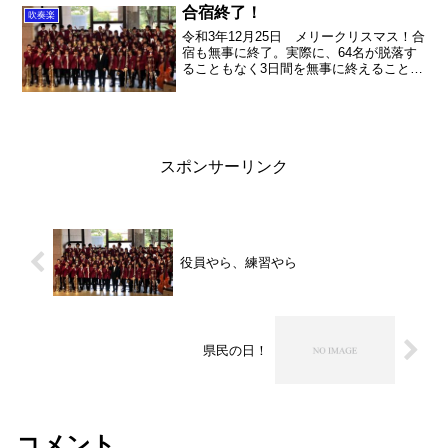
合宿終了！
吹奏楽
令和3年12月25日 メリークリスマス！合
宿も無事に終了。実際に、64名が脱落す
ることもなく3日間を無事に終えることが
出来ました。とにもかくにも、すべてが
初めての経験ばかり。気持ちが盛り上が
りつつも、不安と期待でいっぱいの合宿
でした。プロヴ...
スポンサーリンク
役員やら、練習やら
県民の日！
コメント