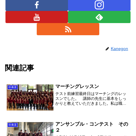
Kanegon
関連記事
マーチングレッスン
吹奏楽
テスト前練習最終日はマーチングのレッ
スンでした。 講師の先生に基本をしっ
かりと教えていただきました。私は職員
会議が超絶長くなって、最後の20分ほど
しか見学することができませんでした
が、なかなか楽しい雰囲気でやれていた
と思います。 やはりマー...
アンサンブル・コンテスト その
吹奏楽
２